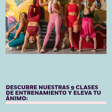
DESCUBRE NUESTRAS
9
CLASES
DE ENTRENAMIENTO Y ELEVA TU
ÁNIMO:
BAILE + FUERZA
→
EXPLORAR